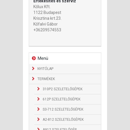
Értékesítés és szerviz
Kőlux Kft.
1122 Budapest
Krisztina krt.23.
Kőfalvi Gábor
+36209574553
Menü
NYITÓLAP
TERMÉKEK
310P2 SZELETELŐGÉPEK
612P SZELETELŐGÉPEK
S3-712 SZELETELŐGÉPEK
A2-812 SZELETELŐGÉPEK
A912 SZELETELŐGÉP