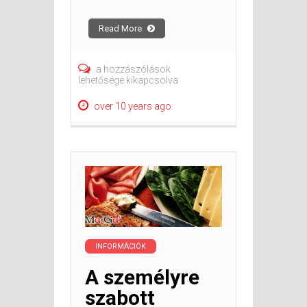
Read More
A
a hozzászólások
személyre
lehetősége kikapcsolva
szabott
szeletelő
over 10 years ago
gépek
ismérvei
–
2.
rész
bejegyzéshez
INFORMÁCIÓK
A személyre
szabott