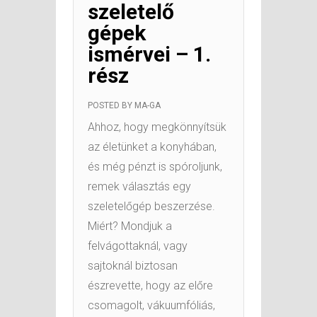
szeletelő
gépek
ismérvei – 1.
rész
POSTED BY
MA-GA
Ahhoz, hogy megkönnyítsük
az életünket a konyhában,
és még pénzt is spóroljunk,
remek választás egy
szeletelőgép beszerzése.
Miért? Mondjuk a
felvágottaknál, vagy
sajtoknál biztosan
észrevette, hogy az előre
csomagolt, vákuumfóliás,