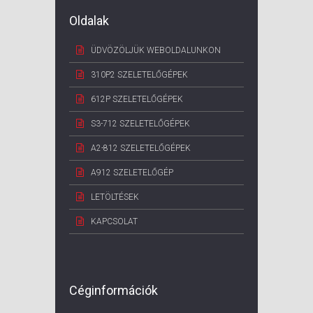
Oldalak
ÜDVÖZÖLJÜK WEBOLDALUNKON
310P2 SZELETELŐGÉPEK
612P SZELETELŐGÉPEK
S3-712 SZELETELŐGÉPEK
A2-812 SZELETELŐGÉPEK
A912 SZELETELŐGÉP
LETÖLTÉSEK
KAPCSOLAT
Céginformációk