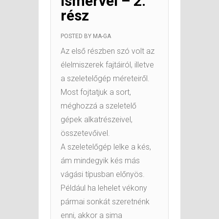
ismérvei – 2.
rész
POSTED BY
MA-GA
Az első részben szó volt az
élelmiszerek fajtáiról, illetve
a szeletelőgép méreteiről.
Most fojtatjuk a sort,
méghozzá a szeletelő
gépek alkatrészeivel,
összetevőivel.
A szeletelőgép lelke a kés,
ám mindegyik kés más
vágási típusban előnyös.
Például ha lehelet vékony
pármai sonkát szeretnénk
enni, akkor a sima